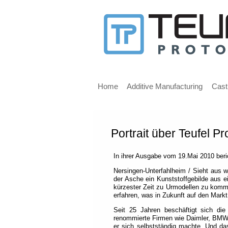
Message
for
screen
Main
reader
menu
Home
Additive Manufacturing
Cast
users
Portrait über Teufel P
Welcome,
If
In ihrer Ausgabe vom 19.Mai 2010 beri
you
are
Nersingen-Unterfahlheim / Sieht aus wi
der Asche ein Kunststoffgebilde aus ei
using
kürzester Zeit zu Urmodellen zu komme
a
erfahren, was in Zukunft auf den Mark
screen
Seit 25 Jahren beschäftigt sich di
reader
renommierte Firmen wie Daimler, BMW o
we
er sich selbstständig machte. Und das