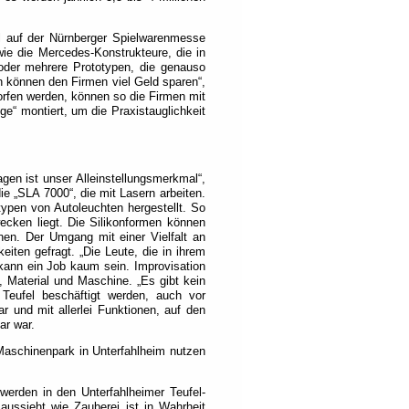
il auf der Nürnberger Spielwarenmesse
ie die Mercedes-Konstrukteure, die in
oder mehrere Prototypen, die genauso
n können den Firmen viel Geld sparen“,
rfen werden, können so die Firmen mit
e“ montiert, um die Praxistauglichkeit
gen ist unser Alleinstellungsmerkmal“,
ie „SLA 7000“, die mit Lasern arbeiten.
ypen von Autoleuchten hergestellt. So
cken liegt. Die Silikonformen können
nen. Der Umgang mit einer Vielfalt an
eiten gefragt. „Die Leute, die in ihrem
kann ein Job kaum sein. Improvisation
 Material und Maschine. „Es gibt kein
Teufel beschäftigt werden, auch vor
 und mit allerlei Funktionen, auf den
ar war.
 Maschinenpark in Unterfahlheim nutzen
werden in den Unterfahlheimer Teufel-
aussieht wie Zauberei ist in Wahrheit