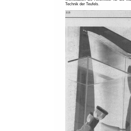
each
Technik der Teufels.
section
is
described
by
a
title
(headings
navigation).
The
most
important
sections
are
assigned
to
a
role
(landmark
navigation).
On
the
top
of
each
page
you
will