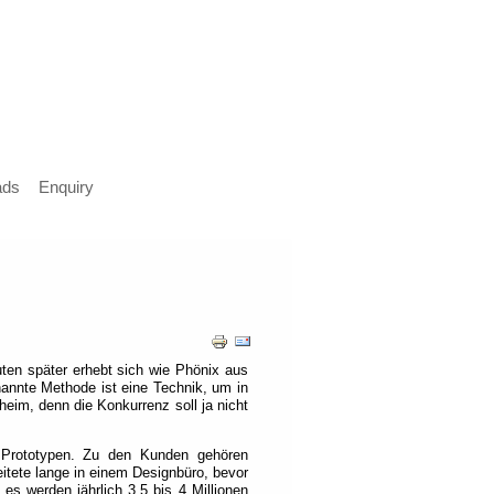
ads
Enquiry
nuten später erhebt sich wie Phönix aus
enannte Methode ist eine Technik, um in
eim, denn die Konkurrenz soll ja nicht
n Prototypen. Zu den Kunden gehören
itete lange in einem Designbüro, bevor
es werden jährlich 3,5 bis 4 Millionen