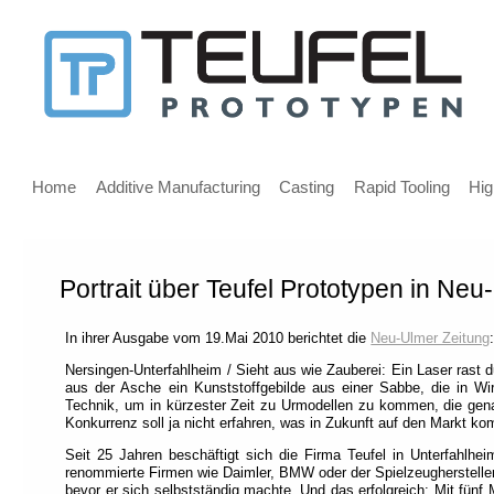
Message
for
screen
Main
reader
menu
Home
Additive Manufacturing
Casting
Rapid Tooling
Hig
users
Portrait über Teufel Prototypen in Neu
Welcome,
If
In ihrer Ausgabe vom 19.Mai 2010 berichtet die
Neu-Ulmer Zeitung
you
are
Nersingen-Unterfahlheim / Sieht aus wie Zauberei: Ein Laser rast d
aus der Asche ein Kunststoffgebilde aus einer Sabbe, die in Wirk
using
Technik, um in kürzester Zeit zu Urmodellen zu kommen, die gena
a
Konkurrenz soll ja nicht erfahren, was in Zukunft auf den Markt ko
screen
Seit 25 Jahren beschäftigt sich die Firma Teufel in Unterfahlh
reader
renommierte Firmen wie Daimler, BMW oder der Spielzeughersteller
we
bevor er sich selbstständig machte. Und das erfolgreich: Mit fünf 