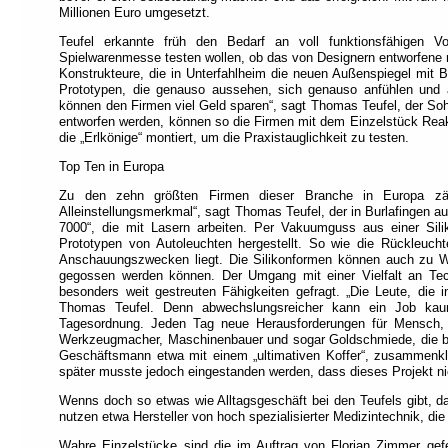
recommend
Millionen Euro umgesetzt.
switching
Teufel erkannte früh den Bedarf an voll funktionsfähigen 
to
Spielwarenmesse testen wollen, ob das von Designern entworfene
"Full
Konstrukteure, die in Unterfahlheim die neuen Außenspiegel mit
Access
Prototypen, die genauso aussehen, sich genauso anfühlen und a
können den Firmen viel Geld sparen“, sagt Thomas Teufel, der So
Mode"
.
entworfen werden, können so die Firmen mit dem Einzelstück Reak
This
die „Erlkönige“ montiert, um die Praxistauglichkeit zu testen.
mode
is
Top Ten in Europa
designed
Zu den zehn größten Firmen dieser Branche in Europa zähl
to
Alleinstellungsmerkmal“, sagt Thomas Teufel, der in Burlafingen a
help
7000“, die mit Lasern arbeiten. Per Vakuumguss aus einer Sil
Prototypen von Autoleuchten hergestellt. So wie die Rückleuc
different
Anschauungszwecken liegt. Die Silikonformen können auch zu Wac
types
gegossen werden können. Der Umgang mit einer Vielfalt an Tech
of
besonders weit gestreuten Fähigkeiten gefragt. „Die Leute, die 
navigation:
Thomas Teufel. Denn abwechslungsreicher kann ein Job kaum
Tagesordnung. Jeden Tag neue Herausforderungen für Mensch, M
Werkzeugmacher, Maschinenbauer und sogar Goldschmiede, die bei 
Each
Geschäftsmann etwa mit einem „ultimativen Koffer“, zusammenkla
page
später musste jedoch eingestanden werden, dass dieses Projekt nich
is
divided
Wenns doch so etwas wie Alltagsgeschäft bei den Teufels gibt, da
into
nutzen etwa Hersteller von hoch spezialisierter Medizintechnik, die
sections
and
Wahre Einzelstücke sind die im Auftrag von Florian Zimmer gefe