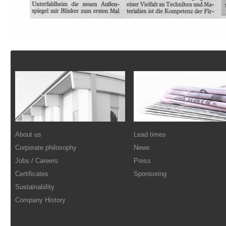
Footer
About us
Lead times
Corporate philosophy
News
Jobs / Careers
Press
Certificates
Sponsoring
Sustainability
Company History