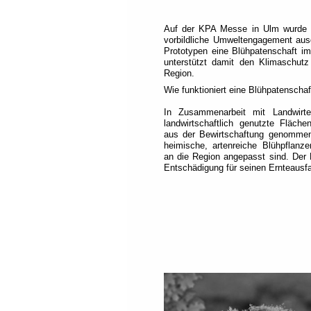
Navigation).
Die
Auf der KPA Messe in Ulm wurde 
wichtigsten
vorbildliche Umweltengagement au
Abschnitte
Prototypen eine Blühpatenschaft i
sind
unterstützt damit den Klimaschutz 
einer
Region.
Rolle
zugeordnet
Wie funktioniert eine Blühpatenschaf
(Orientierungsbasierte
Navigation).
In Zusammenarbeit mit Landwirt
landwirtschaftlich genutzte Fläch
Am
aus der Bewirtschaftung genommen
Anfang
heimische, artenreiche Blühpflanz
jeder
an die Region angepasst sind. Der
Seite
Entschädigung für seinen Ernteausfa
befindet
sich
das
Schnellzugriffsmenü
(Verknüpfungsbasierte
Navigation).
Jede
Verknüpfung
ist
einer
Taste
zugeordnet
(Tastenbasierte