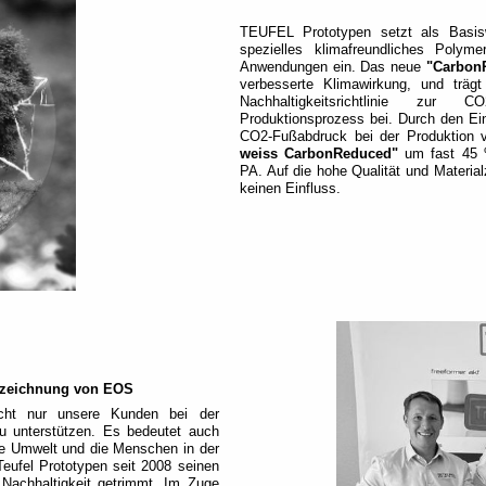
TEUFEL Prototypen setzt als Basisw
spezielles klimafreundliches Poly
Anwendungen ein. Das neue
"CarbonR
verbesserte Klimawirkung, und trä
Nachhaltigkeitsrichtlinie zu
Produktionsprozess bei. Durch den Ein
CO2-Fußabdruck bei der Produktion 
weiss CarbonReduced"
um fast 45 %
PA. Auf die hohe Qualität und Mater
keinen Einfluss.
szeichnung von EOS
nicht nur unsere Kunden bei der
zu unterstützen. Es bedeutet auch
ie Umwelt und die Menschen in der
Teufel Prototypen seit 2008 seinen
 Nachhaltigkeit getrimmt. Im Zuge