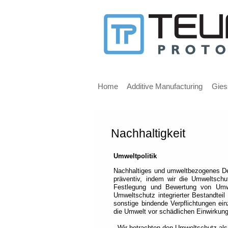
Nachricht
für
Benutzer
Hauptmenü
von
Home
Additive Manufacturing
Gies
Screenreadern
Nachhaltigkeit
Willkommen!
Sofern
Umweltpolitik
Sie
einen
Nachhaltiges und umweltbezogenes Den
präventiv, indem wir die Umweltschu
Screenreader
Festlegung und Bewertung von Umwel
benutzen,
Umweltschutz integrierter Bestandtei
empfehlen
sonstige bindende Verpflichtungen e
wir
die Umwelt vor schädlichen Einwirkunge
Ihnen
- Wir betrachten den Umweltschutz al