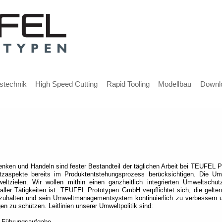
stechnik
High Speed Cutting
Rapid Tooling
Modellbau
Downl
ken und Handeln sind fester Bestandteil der täglichen Arbeit bei TEUFEL P
tzaspekte bereits im Produktentstehungsprozess berücksichtigen. Die Umw
tzielen. Wir wollen mithin einen ganzheitlich integrierten Umweltschut
l aller Tätigkeiten ist. TEUFEL Prototypen GmbH verpflichtet sich, die gel
inzuhalten und sein Umweltmanagementsystem kontinuierlich zu verbessern 
n zu schützen. Leitlinien unserer Umweltpolitik sind:
s Führungsaufgabe