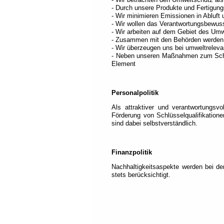
den
- Durch unsere Produkte und Fertigung
Modus
- Wir minimieren Emissionen in Abluft
"Vollzugriff"
.
- Wir wollen das Verantwortungsbewusst
- Wir arbeiten auf dem Gebiet des Um
Dieser
- Zusammen mit den Behörden werden N
Modus
- Wir überzeugen uns bei umweltreleva
ist
- Neben unseren Maßnahmen zum Schutz 
für
Element
alternatives
Navigieren
Personalpolitik
gedacht.
Als attraktiver und verantwortungsv
Jede
Förderung von Schlüsselqualifikatio
Seite
sind dabei selbstverständlich.
ist
in
Abschnitte
unterteilt
Finanzpolitik
und
jeder
Nachhaltigkeitsaspekte werden bei de
Abschnitt
stets berücksichtigt.
wird
durch
einen
Titel
beschrieben
(Titelbasierte