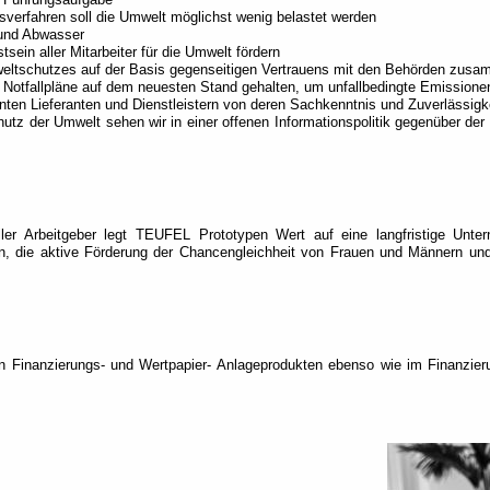
sverfahren soll die Umwelt möglichst wenig belastet werden
 und Abwasser
sein aller Mitarbeiter für die Umwelt fördern
weltschutzes auf der Basis gegenseitigen Vertrauens mit den Behörden zus
otfallpläne auf dem neuesten Stand gehalten, um unfallbedingte Emissionen
nten Lieferanten und Dienstleistern von deren Sachkenntnis und Zuverlässigk
der Umwelt sehen wir in einer offenen Informationspolitik gegenüber der Ö
oller Arbeitgeber legt TEUFEL Prototypen Wert auf eine langfristige Unt
nen, die aktive Förderung der Chancengleichheit von Frauen und Männern u
n Finanzierungs- und Wertpapier- Anlageprodukten ebenso wie im Finanzie